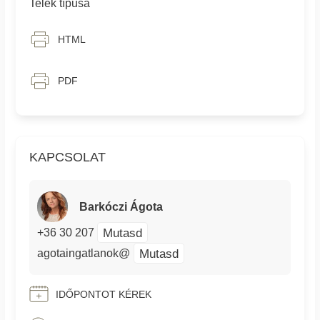
Telek típusa
HTML
PDF
KAPCSOLAT
Barkóczi Ágota
Mutasd
+36 30 207
Mutasd
agotaingatlanok@
IDŐPONTOT KÉREK