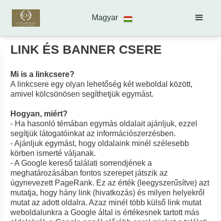
Magyar
LINK ÉS BANNER CSERE
Mi is a linkcsere?
A linkcsere egy olyan lehetőség két weboldal között,
amivel kölcsönösen segíthetjük egymást.
Hogyan, miért?
- Ha hasonló témában egymás oldalait ajánljuk, ezzel
segítjük látogatóinkat az információszerzésben.
- Ajánljuk egymást, hogy oldalaink minél szélesebb
körben ismerté váljanak.
- A Google kereső találati sorrendjének a
meghatározásában fontos szerepet játszik az
úgynevezett PageRank. Ez az érték (leegyszerűsítve) azt
mutatja, hogy hány link (hivatkozás) és milyen helyekről
mutat az adott oldalra. Azaz minél több külső link mutat
weboldalunkra a Google által is értékesnek tartott más