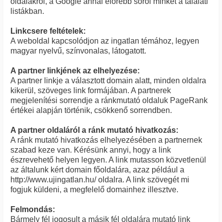
oldalakról, a Google annál előrébb sorol minket a találati
listákban.
Linkcsere feltételek:
A weboldal kapcsolódjon az ingatlan témához, legyen
magyar nyelvű, színvonalas, látogatott.
A partner linkjének az elhelyezése:
A partner linkje a választott domain alatt, minden oldalra
kikerül, szöveges link formájában. A partnerek
megjelenítési sorrendje a ránkmutató oldaluk PageRank
értékei alapján történik, csökkenő sorrendben.
A partner oldaláról a ránk mutató hivatkozás:
A ránk mutató hivatkozás elhelyezésében a partnernek
szabad keze van. Kérésünk annyi, hogy a link
észrevehető helyen legyen. A link mutasson közvetlenül
az általunk kért domain főoldalára, azaz például a
http://www.ujingatlan.hu/ oldalra. A link szövegét mi
fogjuk küldeni, a megfelelő domainhez illesztve.
Felmondás:
Bármely fél jogosult a másik fél oldalára mutató link