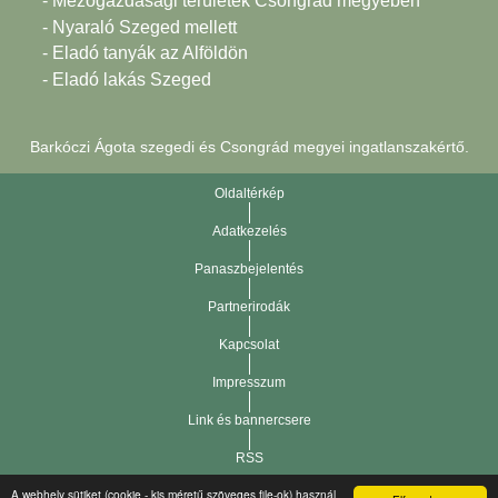
- Mezőgazdasági területek Csongrád megyében
- Nyaraló Szeged mellett
- Eladó tanyák az Alföldön
- Eladó lakás Szeged
Barkóczi Ágota szegedi és Csongrád megyei ingatlanszakértő.
Oldaltérkép
Adatkezelés
Panaszbejelentés
Partnerirodák
Kapcsolat
Impresszum
Link és bannercsere
RSS
A webhely sütiket (cookie - kis méretű szöveges file-ok) használ