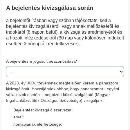
A bejelentés kivizsgálása során
a bejelentőt írásban vagy szóban tájékoztatni kell a
bejelentés kivizsgálásáról, vagy annak mellőzéséről és
indokáról (8 napon belül), a kivizsgálás eredményéről és
a hozott intézkedésekről (30 nap vagy különösen indokolt
esetben 3 hónap áll rendelkezésre).
A bejelentésre jogosult beazonosítása*
A 2023. évi XXV. törvénynek megfelelően kérem a panaszom
kivizsgálását. Hozzájárulok ahhoz, hogy panaszomat - egyéni
vállalkozók esetén - megbízott külső szolgáltató (Magyar
Ingatlanközvetítők Országos Szövetsége) vizsgálja ki.
Bejelentést kivizsgáló szervezet:
email:
honlapjának elérhetősége: