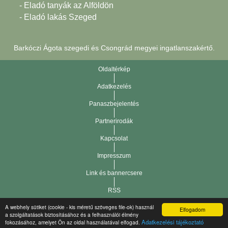
- Eladó tanyák az Alföldön
- Eladó lakás Szeged
Barkóczi Ágota szegedi és Csongrád megyei ingatlanszakértő.
Oldaltérkép
Adatkezelés
Panaszbejelentés
Partnerirodák
Kapcsolat
Impresszum
Link és bannercsere
RSS
A webhely sütiket (cookie - kis méretű szöveges file-ok) használ
Elfogadom
Vár-Köz Kft. - Ingatlan nyilvántartó, ügyviteli és
a szolgáltatások biztosításához és a felhasználói élmény
Copyright © 2021.
Adatkezelési tájékoztató
fokozásához, amelyet Ön az oldal használatával elfogad.
adminisztrációs szoftver