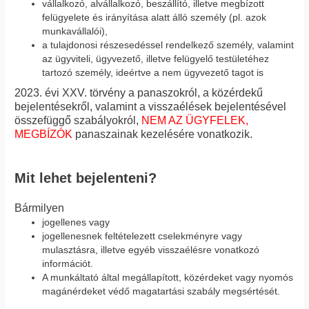
vállalkozó, alvállalkozó, beszállító, illetve megbízott
felügyelete és irányítása alatt álló személy (pl. azok
munkavállalói),
a tulajdonosi részesedéssel rendelkező személy, valamint
az ügyviteli, ügyvezető, illetve felügyelő testületéhez
tartozó személy, ideértve a nem ügyvezető tagot is
2023. évi XXV. törvény a panaszokról, a közérdekű
bejelentésekről, valamint a visszaélések bejelentésével
összefüggő szabályokról,
NEM AZ ÜGYFELEK,
MEGBÍZÓK
panaszainak kezelésére vonatkozik.
Mit lehet bejelenteni?
Bármilyen
jogellenes vagy
jogellenesnek feltételezett cselekményre vagy
mulasztásra, illetve egyéb visszaélésre vonatkozó
információt.
A munkáltató által megállapított, közérdeket vagy nyomós
magánérdeket védő magatartási szabály megsértését.