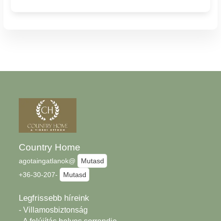
Country Home
agotaingatlanok@
Mutasd
+36-30-207-
Mutasd
Legfrissebb híreink
- Villamosbiztonság