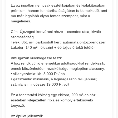
Ez az ingatlan nemcsak esztétikájában és kialakításában
prémium, hanem fenntarthatóságában is kiemelkedő, ami
ma már legalább olyan fontos szempont, mint a
megjelenés.
Cím: Újszeged kertvárosi része – csendes utca, kiváló
szomszédság
Telek: 861 m², parkosított kert, automata öntözőrendszer
Lakótér: 140 m², földszint + 60 teljes értékű tetőtér
Ami igazán különlegessé teszi:
A ház rendkívül jó energetikai adottságokkal rendelkezik,
ennek köszönhetően rezsiköltsége meglepően alacsony:
• villanyszámla: kb. 8.000 Ft / hó
• gázszámla: minimális, a legmagasabb téli (januári)
számla is mindössze 19.000 Ft volt
Ez a fenntartási költség egy ekkora, 200 m²-es ház
esetében kifejezetten ritka és komoly értéknövelő
tényező.
Az épület jellemzői: