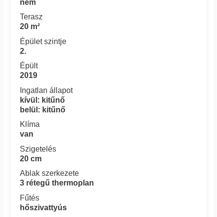
nem
Terasz
20 m²
Épület szintje
2.
Épült
2019
Ingatlan állapot
kívül: kitűnő
belül: kitűnő
Klíma
van
Szigetelés
20 cm
Ablak szerkezete
3 rétegű thermoplan
Fűtés
hőszivattyús