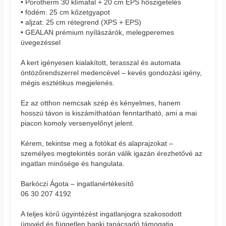
• Porotherm 30 klímafal + 20 cm EPS hőszigetelés
• födém: 25 cm kőzetgyapot
• aljzat: 25 cm rétegrend (XPS + EPS)
• GEALAN prémium nyílászárók, melegperemes
üvegezéssel
A kert igényesen kialakított, terasszal és automata
öntözőrendszerrel medencével – kevés gondozási igény,
mégis esztétikus megjelenés.
Ez az otthon nemcsak szép és kényelmes, hanem
hosszú távon is kiszámíthatóan fenntartható, ami a mai
piacon komoly versenyelőnyt jelent.
Kérem, tekintse meg a fotókat és alaprajzokat –
személyes megtekintés során válik igazán érezhetővé az
ingatlan minősége és hangulata.
Barkóczi Ágota – ingatlanértékesítő
06 30 207 4192
A teljes körű ügyintézést ingatlanjogra szakosodott
ügyvéd és független banki tanácsadó támogatja.