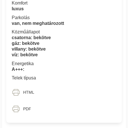
Komfort
luxus
Parkolás
van, nem meghatározott
Közműállapot
csatorna: bekötve
gáz: bekötve
villany: bekötve
víz: bekötve
Energetika
A+++:
Telek típusa
HTML
PDF