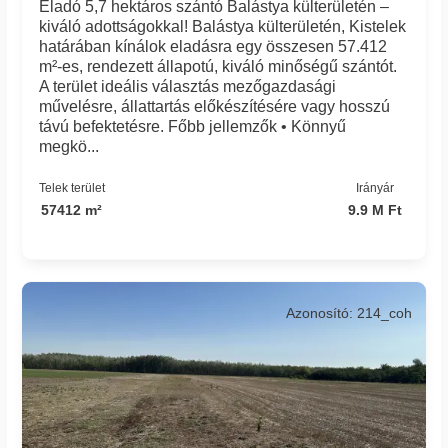
Eladó 5,7 hektáros szántó Balástya külterületén –
kiváló adottságokkal! Balástya külterületén, Kistelek
határában kínálok eladásra egy összesen 57.412
m²-es, rendezett állapotú, kiváló minőségű szántót.
A terület ideális választás mezőgazdasági
művelésre, állattartás előkészítésére vagy hosszú
távú befektetésre. Főbb jellemzők • Könnyű
megkö...
Telek terület
Irányár
57412 m²
9.9 M Ft
Azonosító: 214_coh