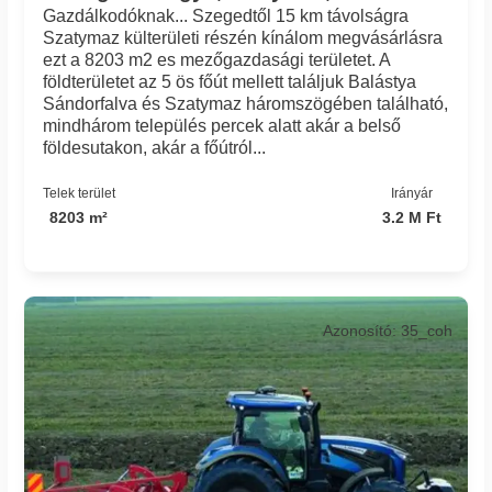
Gazdálkodóknak... Szegedtől 15 km távolságra
Szatymaz külterületi részén kínálom megvásárlásra
ezt a 8203 m2 es mezőgazdasági területet. A
földterületet az 5 ös főút mellett találjuk Balástya
Sándorfalva és Szatymaz háromszögében található,
mindhárom település percek alatt akár a belső
földesutakon, akár a főútról...
Telek terület
Irányár
8203 m²
3.2 M Ft
Azonosító: 35_coh