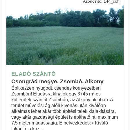
Azonosító: 144_coh
ELADÓ SZÁNTÓ
Csongrád megye, Zsombó, Alkony
Építkezzen nyugodt, csendes környezetben
Zsombón! Eladásra kínálok egy 3745 m²-es
külterületi szántót Zsombón, az Alkony utcában. A
terület művelési ág alóli kivonás után kiválóan
alkalmas lehet akár több építési telek kialakítására,
vagy akár gazdasági épület is építhető rá, maximum
7,5 méter magasságig. Elhelyezkedés: • Kiváló
lokáció, a köz...