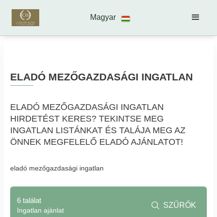
Magyar
ELADÓ MEZŐGAZDASÁGI INGATLAN
ELADÓ MEZŐGAZDASÁGI INGATLAN
HIRDETÉST KERES? TEKINTSE MEG
INGATLAN LISTÁNKAT ÉS TALÁJA MEG AZ
ÖNNEK MEGFELELŐ ELADÓ AJÁNLATOT!
eladó mezőgazdasági ingatlan
6 találat
SZŰRŐK

Ingatlan ajánlat