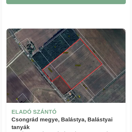
Azonosító: 303_coh
ELADÓ SZÁNTÓ
Csongrád megye, Balástya, Balástyai
tanyák