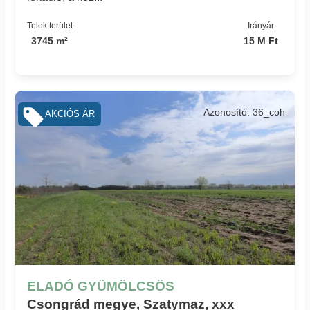
Telek terület
Irányár
3745 m²
15 M Ft
Azonosító: 36_coh
AKCIÓS ÁR
ELADÓ GYÜMÖLCSÖS
Csongrád megye, Szatymaz, xxx