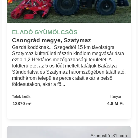
ELADÓ GYÜMÖLCSÖS
Csongrád megye, Szatymaz
Gazdálkodóknak... Szegedtől 15 km távolságra
Szatymaz külterületi részén kínálom megvásárlásra
ezt a 1,2 Hektáros mezőgazdasági területet. A
földterületet az 5 ös főút mellett találjuk Balástya
Sándorfalva és Szatymaz háromszögében található,
mindhárom település percek alatt akár a belső
földesutakon, akár a fő...
Telek terület
Irányár
12870 m²
4.8 M Ft
Azonosító: 31_coh