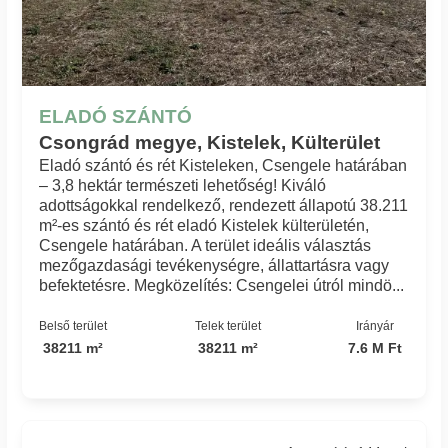
ELADÓ SZÁNTÓ
Csongrád megye, Kistelek, Külterület
Eladó szántó és rét Kisteleken, Csengele határában
– 3,8 hektár természeti lehetőség! Kiváló
adottságokkal rendelkező, rendezett állapotú 38.211
m²-es szántó és rét eladó Kistelek külterületén,
Csengele határában. A terület ideális választás
mezőgazdasági tevékenységre, állattartásra vagy
befektetésre. Megközelítés: Csengelei útról mindö...
Belső terület
Telek terület
Irányár
38211 m²
38211 m²
7.6 M Ft