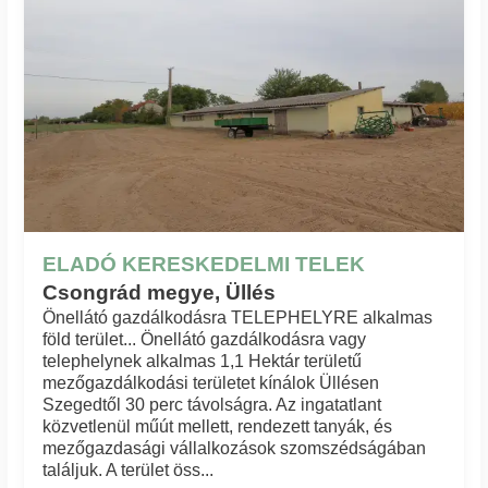
ELADÓ KERESKEDELMI TELEK
Csongrád megye, Üllés
Önellátó gazdálkodásra TELEPHELYRE alkalmas
föld terület... Önellátó gazdálkodásra vagy
telephelynek alkalmas 1,1 Hektár területű
mezőgazdálkodási területet kínálok Üllésen
Szegedtől 30 perc távolságra. Az ingatatlant
közvetlenül műút mellett, rendezett tanyák, és
mezőgazdasági vállalkozások szomszédságában
találjuk. A terület öss...