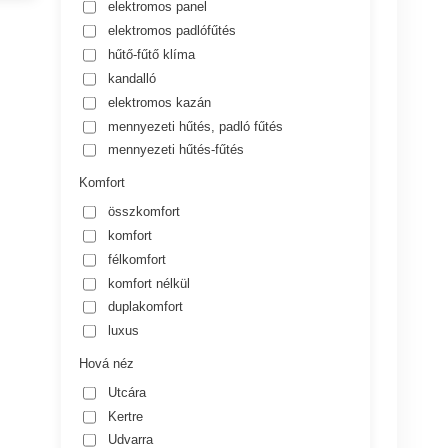
elektromos panel
elektromos padlófűtés
hűtő-fűtő klíma
kandalló
elektromos kazán
mennyezeti hűtés, padló fűtés
mennyezeti hűtés-fűtés
Komfort
összkomfort
komfort
félkomfort
komfort nélkül
duplakomfort
luxus
Hová néz
Utcára
Kertre
Udvarra