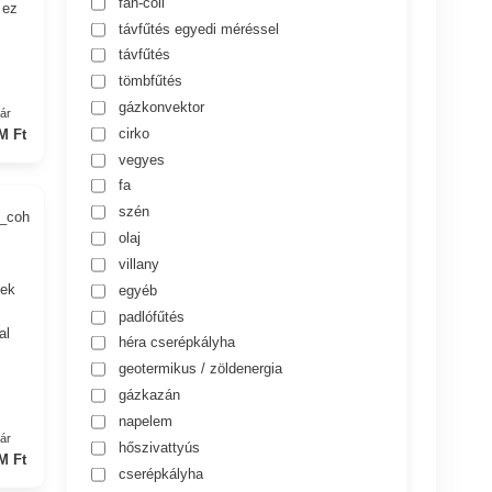
fan-coil
 ez
távfűtés egyedi méréssel
távfűtés
tömbfűtés
gázkonvektor
yár
cirko
M Ft
vegyes
fa
szén
2_coh
olaj
villany
ek
egyéb
padlófűtés
al
héra cserépkályha
geotermikus / zöldenergia
gázkazán
napelem
yár
hőszivattyús
M Ft
cserépkályha