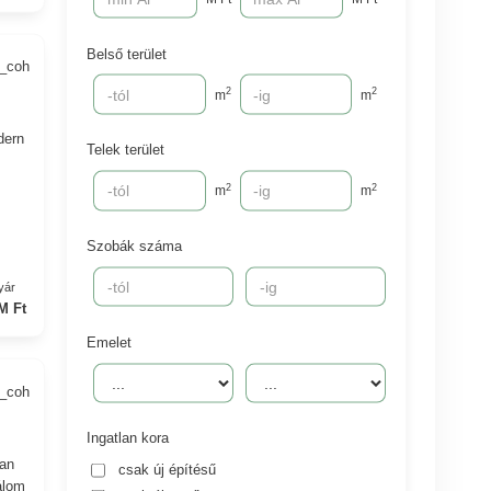
Belső terület
2_coh
2
2
m
m
dern
Telek terület
2
2
m
m
Szobák száma
yár
M Ft
Emelet
3_coh
Ingatlan kora
lan
csak új építésű
álom