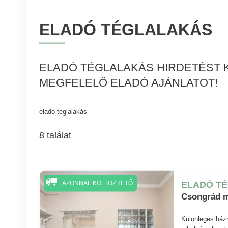
ELADÓ TÉGLALAKÁS
ELADÓ TÉGLALAKÁS HIRDETÉST K
MEGFELELŐ ELADÓ AJÁNLATOT!
eladó téglalakás
8 találat
ELADÓ T
AZONNAL KÖLTÖZHETŐ
Csongrád m
Különleges házr