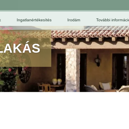
k
Ingatlanértékesítés
Irodám
További informáci
LAKÁS