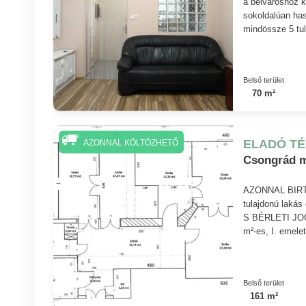
a belvároshoz k
sokoldalúan has
mindössze 5 tul
Belső terület
70 m²
ELADÓ T
AZONNAL KÖLTÖZHETŐ
Csongrád 
AZONNAL BIRTOK
tulajdonú la
S BÉRLETI JOG!
m²-es, I. emele
Belső terület
161 m²