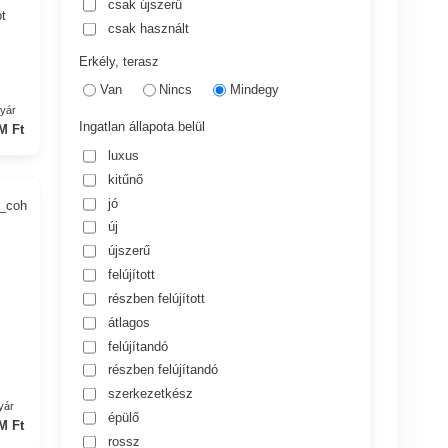
csak újszerű
ot
csak használt
Erkély, terasz
Van
Nincs
Mindegy
nyár
Ingatlan állapota belül
M Ft
luxus
kitűnő
jó
7_coh
új
újszerű
felújított
részben felújított
átlagos
felújítandó
részben felújítandó
szerkezetkész
yár
épülő
M Ft
rossz