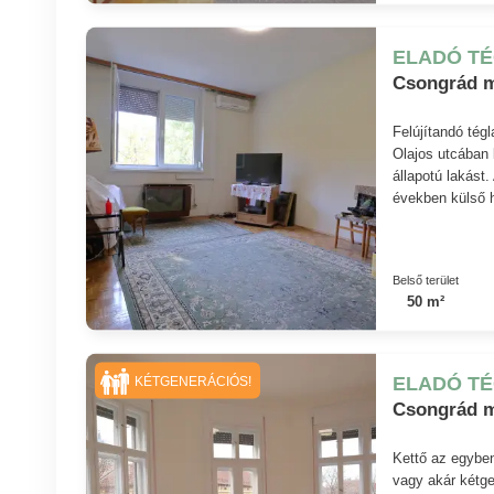
ELADÓ T
Csongrád me
Felújítandó tég
Olajos utcában 
állapotú lakást
években külső h
Belső terület
50 m²
ELADÓ T
KÉTGENERÁCIÓS!
Csongrád me
Kettő az egyben
vagy akár kétge