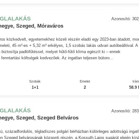
ÉGLALAKÁS
Azonosító: 30
egye, Szeged, Móraváros
os közkedvelt, egyetemekhez közeli részén eladó egy 2023-ban átadott, mo
emeleti, 45 m²-es + 5,32 m² erkélyes, 1,5 szobás lakás udvari autóbeállóval. A
 biztosítja padlófűtéssel, melyet hűtő-fűtő klíma egészít ki – ennek
fenntartási költségek kedvezőek. Az ingatlan teljesen bútoro...
Szobák
Emelet
Irán
1+1
2
58.9 
ÉGLALAKÁS
Azonosító: 28
egye, Szeged, Szeged Belváros
ú, századfordulós, tégladíszes polgári bérházban különleges adottságú ingat
n Szeged belvárosának központi részén, a Kossuth Lajos sugárút elején kín