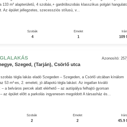
a 133 m² alapterületű, 4 szobás,+ gardróbszobás klasszikus polgári hangulat
t. Az épület jellegzetes, szecessziós stílusú, v...
Szobák
Emelet
Irá
4
1
109 
ÉGLALAKÁS
Azonosító: 25
egye, Szeged, (Tarján), Csörlő utca
2 szobás tégla lakás eladó Szegeden – Szegeden, a Csörlő utcában kínálom
z 53 m²-es, 2. emeleti, jó állapotú tégla lakást. Az ingatlan kiváló
 – a belváros percek alatt elérhető – az autópálya felhajtó gyorsan
– az épület előtt a parkolás ingyenesen megoldott A társasház és...
Szobák
Emelet
Irán
2
2
45.9 