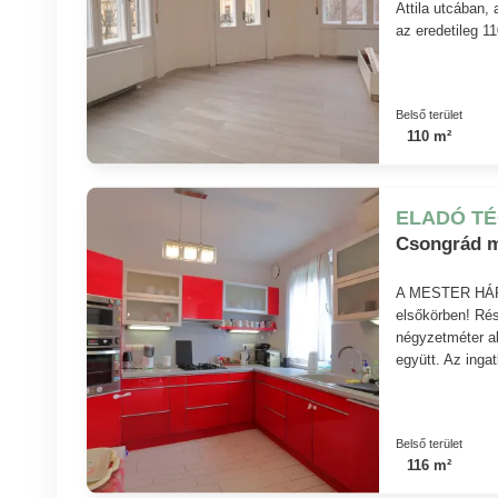
Attila utcában,
az eredetileg 11
Belső terület
110 m²
ELADÓ T
Csongrád m
A MESTER HÁR
elsőkörben! Ré
négyzetméter al
együtt. Az ingat
Belső terület
116 m²