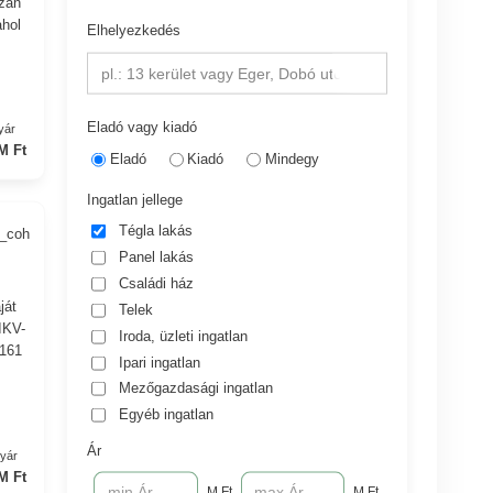
azán
ahol
Elhelyezkedés
pl.: 13 kerület vagy Eger, Dobó utca
Eladó vagy kiadó
yár
M Ft
Eladó
Kiadó
Mindegy
Ingatlan jellege
Tégla lakás
5_coh
Panel lakás
Családi ház
ját
Telek
IKV-
Iroda, üzleti ingatlan
 161
Ipari ingatlan
Mezőgazdasági ingatlan
Egyéb ingatlan
Ár
nyár
M Ft
M Ft
M Ft