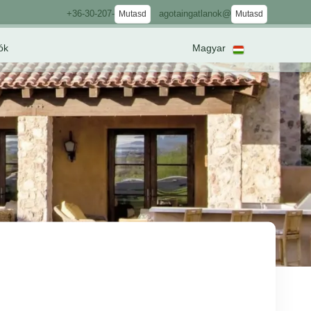
+36-30-207-
agotaingatlanok@
Mutasd
Mutasd
ók
Magyar