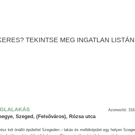
ERES? TEKINTSE MEG INGATLAN LISTÁN
ÉGLALAKÁS
Azonosító: 31
egye, Szeged, (Felsőváros), Rózsa utca
ész két önálló épülettel Szegeden – lakás és melléképület egy helyen Szege