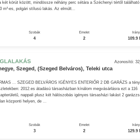
 a két körút között, mindössze néhány perc sétára a Széchenyi tértől található
0 m²-es, polgári stílusú lakás. Az elmúlt...
Szobák
Emelet
Irán
4
2
109.9 
ÉGLALAKÁS
Azonosító: 3
egye, Szeged, (Szeged Belváros), Teleki utca
MAS ... SZEGED BELVÁROS IGÉNYES ENTERIŐR 2 DB GARÁZS a tény
szletekben: 2012.es átadású társasházban kínálom megvásárlásra ezt a 116
apterületű, nappali plusz két hálószobás igényes társasházi lakást 2 garázzs
lan központi helyen, de ...
Szobák
Emelet
Irán
3
2
129.9 