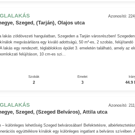
ÉGLALAKÁS
Azonosító: 22
gye, Szeged, (Tarján), Olajos utca
la lakás zöldövezeti hangulatban, Szegeden a Tarján városrészben! Szegeden
kínálok megvásárlásra egy kiváló adottságú, 50 m²-es, 2 szobás, felújítandó
. A lakás egy rendezett, téglablokkos épület 3. emeletén található, amely az el
omlokzati felújításon, 10 cm-es szi...
Szobák
Emelet
Irán
2
3
44.9 
ÉGLALAKÁS
Azonosító: 21
gye, Szeged, (Szeged Belváros), Attila utca
 – különleges lehetőség Szeged belvárosában! Befektetésre, albérleteztetés
nerációs együttélésre kínálok egy különleges ingatlant a belváros szívében. 