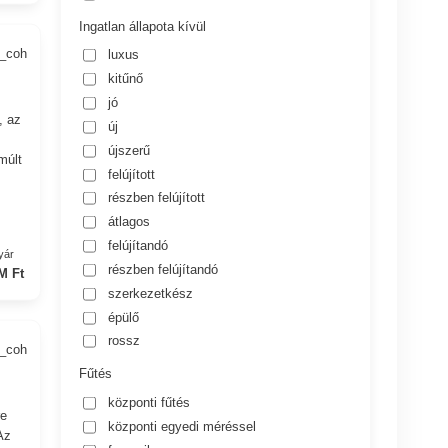
Ingatlan állapota kívül
4_coh
luxus
kitűnő
jó
, az
új
újszerű
múlt
felújított
részben felújított
átlagos
felújítandó
yár
részben felújítandó
M Ft
szerkezetkész
épülő
rossz
1_coh
Fűtés
központi fűtés
re
központi egyedi méréssel
Az