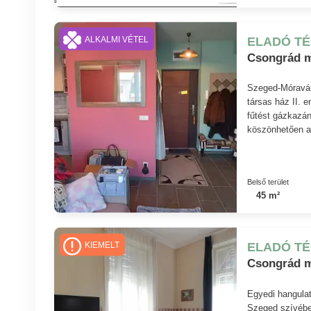
ELADÓ T
ALKALMI VÉTEL
Csongrád m
Szeged-Móravár
társas ház II. 
fűtést gázkazán
köszönhetően a 
Belső terület
45 m²
ELADÓ T
KIEMELT
Csongrád m
Egyedi hangulat
Szeged szívébe