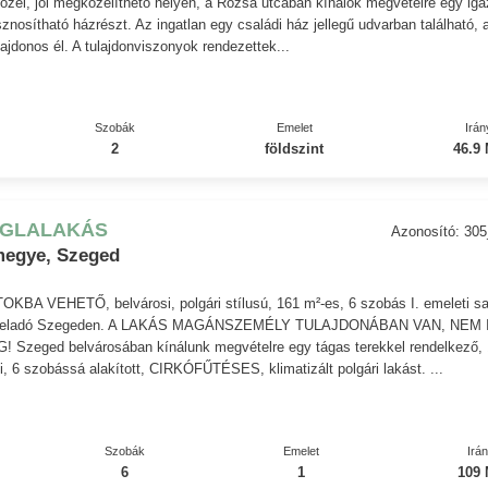
özel, jól megközelíthető helyen, a Rózsa utcában kínálok megvételre egy ig
znosítható házrészt. Az ingatlan egy családi ház jellegű udvarban található, 
ajdonos él. A tulajdonviszonyok rendezettek...
Szobák
Emelet
Irán
2
földszint
46.9 
ÉGLALAKÁS
Azonosító: 30
megye, Szeged
BA VEHETŐ, belvárosi, polgári stílusú, 161 m²-es, 6 szobás I. emeleti sa
kás eladó Szegeden. A LAKÁS MAGÁNSZEMÉLY TULAJDONÁBAN VAN, NEM 
 Szeged belvárosában kínálunk megvételre egy tágas terekkel rendelkező,
ti, 6 szobássá alakított, CIRKÓFŰTÉSES, klimatizált polgári lakást. ...
Szobák
Emelet
Irá
6
1
109 