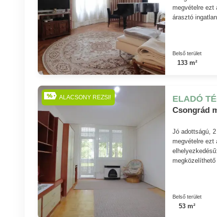
megvételre ezt 
árasztó ingatlan
Belső terület
133 m²
ELADÓ T
ALACSONY REZSI!
Csongrád m
Jó adottságú, 
megvételre ezt a
elhelyezkedésű:
megközelíthető 
Belső terület
53 m²