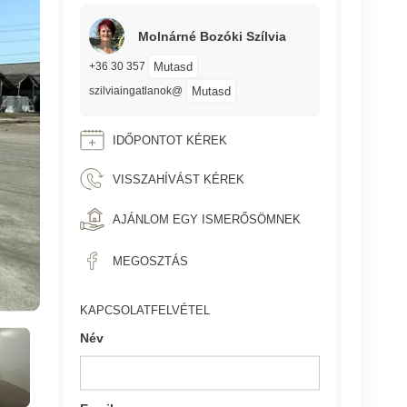
Molnárné Bozóki Szílvia
Mutasd
+36 30 357
Mutasd
szilviaingatlanok@
IDŐPONTOT KÉREK
VISSZAHÍVÁST KÉREK
AJÁNLOM EGY ISMERŐSÖMNEK
MEGOSZTÁS
KAPCSOLATFELVÉTEL
Név