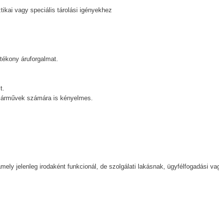
tikai vagy speciális tárolási igényekhez
tékony áruforgalmat.
t.
 járművek számára is kényelmes.
 amely jelenleg irodaként funkcionál, de szolgálati lakásnak, ügyfélfogadási va