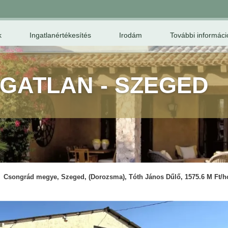
k
Ingatlanértékesítés
Irodám
További informáci
NGATLAN - SZEGED
Csongrád megye, Szeged, (Dorozsma), Tóth János Dűlő, 1575.6 M Ft/h