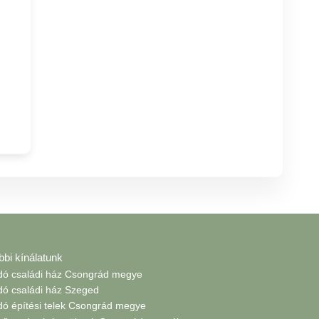
bbi kínálatunk
adó családi ház Csongrád megye
adó családi ház Szeged
adó építési telek Csongrád megye