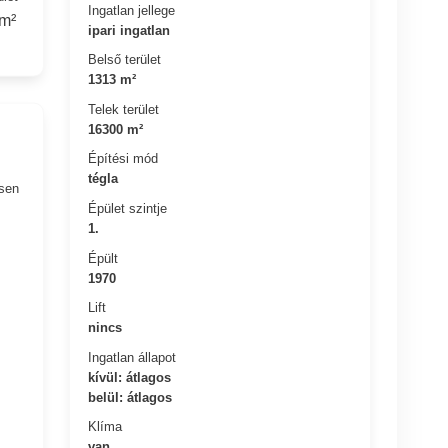
Ingatlan jellege
m²
ipari ingatlan
Belső terület
1313 m²
Telek terület
16300 m²
Építési mód
tégla
esen
Épület szintje
1.
Épült
1970
Lift
nincs
Ingatlan állapot
kívül: átlagos
belül: átlagos
Klíma
van