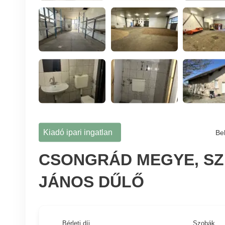
Kiadó ipari ingatlan
Be
CSONGRÁD MEGYE, SZ
JÁNOS DŰLŐ
Bérleti díj
Szobák