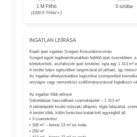
1 M Ft/hó
0 szoba
(1200 E Ft/hó/㎡)
INGATLAN LEÍRÁSA
Kiadó ipari ingatlan Szeged–Kiskundorozsmán
Szeged egyik legdinamikusabban fejlődő ipari övezetében, a
körbekerített, aszfaltozott ipari területet, rajta egy 1 313 m²
A terület teljes egészében targoncával jól járható, így intenz
Az ingatlan elhelyezkedése logisztikai szempontból kiemelke
országos vagy nemzetközi szállítmányozással foglalkozó vá
Az ingatlan főbb előnyei
Sokoldalúan használható csarnoképület – 1 313 m²
A raktárépület kiváló műszaki állapotú, tégla falazattal, s
A terület több, külön funkcióra kialakított egységből áll:
• 3 csarnokrész:
• 168 m² – benne 13 m²-es iroda
• 250 m²