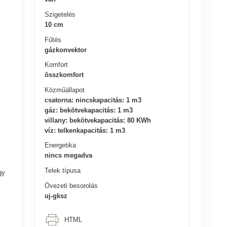
Szigetelés
10 cm
Fűtés
gázkonvektor
Komfort
összkomfort
Közműállapot
csatorna: nincskapacitás: 1 m3
gáz: bekötvekapacitás: 1 m3
villany: bekötvekapacitás: 80 KWh
víz: telkenkapacitás: 1 m3
Energetika
nincs megadva
Telek típusa
gy
Övezeti besorolás
uj-gksz
HTML