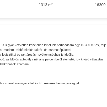
1313 m²
16300 
 BYD gyár közvetlen közelében kínálunk bérbeadásra egy 16 300 m²-es, telj
-es, modern, többfunkciós raktár- és csarnoképülettel.
ív logisztikai és raktározási tevékenységhez is ideális.
dő: az M5-ös autópálya néhány percen belül elérhető, így kiváló választás
llalkozások számára.
zendvicspanel mennyezettel és 4,5 méteres belmagassággal.