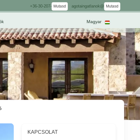
+36-30-207-
agotaingatlanok@
Mutasd
Mutasd
ók
Magyar
ó
KAPCSOLAT