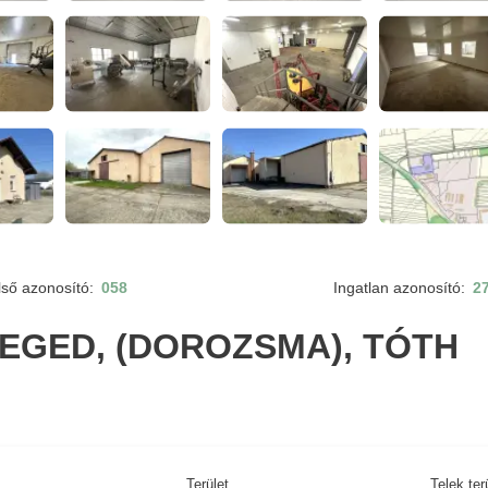
lső azonosító:
058
Ingatlan azonosító:
2
EGED, (DOROZSMA), TÓTH
Terület
Telek ter