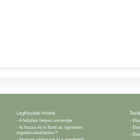
Legfrissebb híreink
Tová
- A felújítás helyes sorrendje
- El
- Ki hozza és ki fizeti az ügyvédet
- El
ingatlanvásárláskor?
- El
- Hogyan válasszuk ki a megfelelő