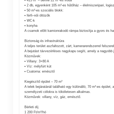
• 413 m² – benne 22 m²-es iroda
• 2 db, egyenként 105 m²-es hűtőház – élelmiszeripari, logisz
• 50 m²-es szociális blokk:
• férfi–női öltözők
• WC-k
• konyha
A csarnok előtt kamionrakodó rámpa biztosítja a gyors és ha
Biztonság és infrastruktúra
A teljes terület aszfaltozott, zárt, kamerarendszerrel felszerel
A bejutást távvezérléses nagykapu segíti, amely a nagyobb
Közművek:
• Villany: 3×80 A
• Víz: mélyfúrt kút
• Csatorna: emésztő
Kiegészítő épület – 70 m²
A telek bejáratánál található egy különálló, 70 m²-es épület,
személyzeti célokra is tökéletesen alkalmas.
Közművek: villany, víz, gáz, emésztő.
Bérleti díj
1 200 Ft/m²/hó