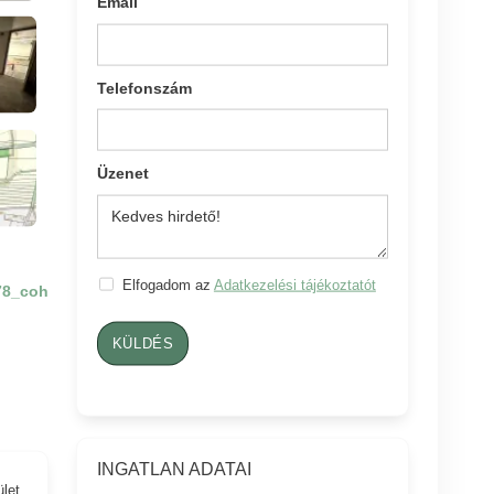
Email
Telefonszám
Üzenet
Elfogadom az
Adatkezelési tájékoztatót
78_coh
KÜLDÉS
INGATLAN ADATAI
ület