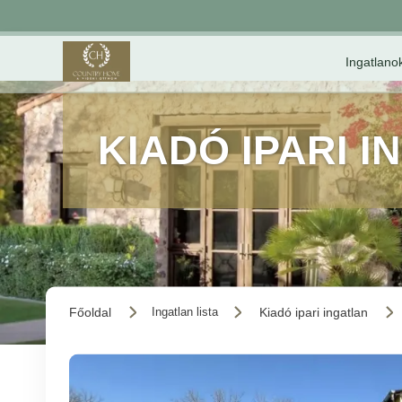
Ingatlano
KIADÓ IPARI I
Főoldal
Kiadó ipari ingatlan
Ingatlan lista